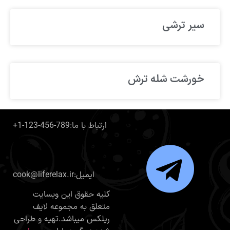
سیر ترشی
خورشت شله ترش
+1-123-456-789:ارتباط با ما
cook@liferelax.ir:ایمیل
کلیه حقوق این وبسایت
متعلق به مجموعه لایف
ریلکس میباشد.تهیه و طراحی