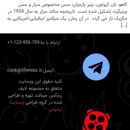
کاهو، نان کروتون، پنیر پارمزان، سس مخصوص سزار و سس
وینیگرت تشکیل شده است. تاریخچه سالاد سزار به سال 1924 در
مکزیک باز می گردد. در آن زمان، یک سرآشپز ایتالیایی-آمریکایی به
[…]
+1-123-456-789:ارتباط با ما
cook@liferelax.ir:ایمیل
کلیه حقوق این وبسایت
متعلق به مجموعه لایف
ریلکس میباشد.تهیه و طراحی
شده در گروه طراحی
وبسایت
آرتنوس