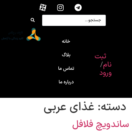
خانه
ثبت
بلاگ
نام
/
تماس ما
ورود
درباره ما
دسته:
غذای عربی
ساندویچ فلافل