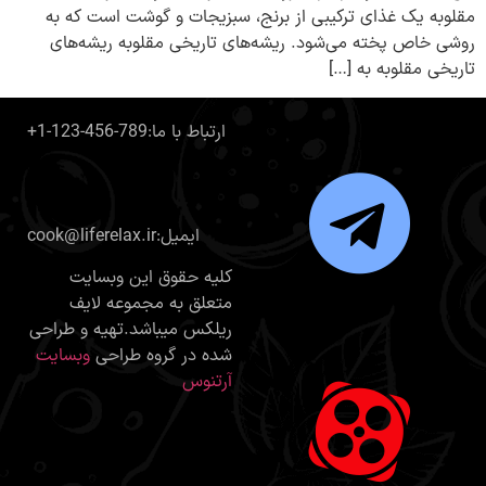
مقلوبه یک غذای ترکیبی از برنج، سبزیجات و گوشت است که به
روشی خاص پخته می‌شود. ریشه‌های تاریخی مقلوبه ریشه‌های
تاریخی مقلوبه به […]
+1-123-456-789:ارتباط با ما
cook@liferelax.ir:ایمیل
کلیه حقوق این وبسایت
متعلق به مجموعه لایف
ریلکس میباشد.تهیه و طراحی
شده در گروه طراحی
وبسایت
آرتنوس