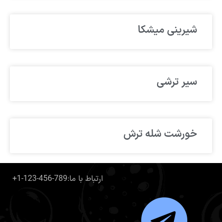
شیرینی میشکا
سیر ترشی
خورشت شله ترش
+1-123-456-789:ارتباط با ما