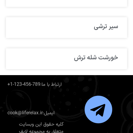
سیر ترشی
خورشت شله ترش
+1-123-456-789:ارتباط با ما
cook@liferelax.ir:ایمیل
کلیه حقوق این وبسایت
متعلق به مجموعه لایف