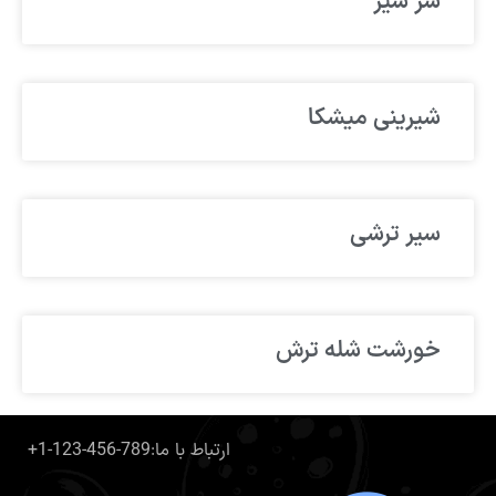
سر شیر
شیرینی میشکا
سیر ترشی
خورشت شله ترش
+1-123-456-789:ارتباط با ما