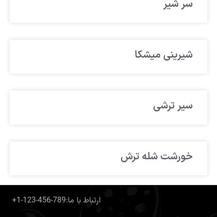
سر شیر
شیرینی میشکا
سیر ترشی
خورشت شله ترش
+1-123-456-789:ارتباط با ما