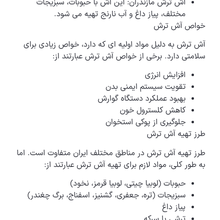
آش ترش مازندران: این آش با حبوبات، سبزیجات
مختلف، پیاز داغ و آب نارنج تهیه می شود.
خواص آش ترش
آش ترش به دلیل مواد اولیه ای که دارد، خواص زیادی برای
سلامتی دارد. برخی از خواص آش ترش عبارتند از:
افزایش انرژی
تقویت سیستم ایمنی بدن
بهبود عملکرد دستگاه گوارش
کاهش کلسترول خون
جلوگیری از پوکی استخوان
طرز تهیه آش ترش
طرز تهیه آش ترش در مناطق مختلف ایران متفاوت است. اما
به طور کلی، مواد لازم برای تهیه آش ترش عبارتند از:
حبوبات (لوبیا چیتی، لوبیا قرمز، نخود)
سبزیجات (تره، جعفری، گشنیز، اسفناج، برگ چغندر)
پیاز داغ
ترشی یا سرکه